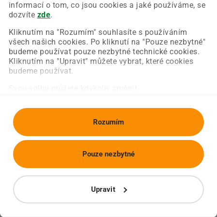
Chyba nastala na naší straně a už ji opravujeme.
informací o tom, co jsou cookies a jaké používáme, se
Zkuste prosím znovu načíst požadovanou stránku.
dozvíte
zde
.
Kliknutím na "Rozumím" souhlasíte s používáním
všech našich cookies. Po kliknutí na "Pouze nezbytné"
Obnovit stránku
Úvodní strana
budeme používat pouze nezbytné technické cookies.
Kliknutím na "Upravit" můžete vybrat, které cookies
budeme používat.
Svou volbu můžete kdykoliv změnit.
Rozumím
Pouze nezbytné
Upravit