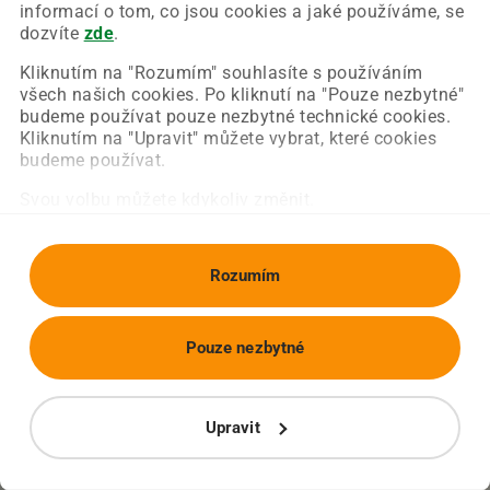
Chyba nastala na naší straně a už ji opravujeme.
informací o tom, co jsou cookies a jaké používáme, se
Zkuste prosím znovu načíst požadovanou stránku.
dozvíte
zde
.
Kliknutím na "Rozumím" souhlasíte s používáním
všech našich cookies. Po kliknutí na "Pouze nezbytné"
Obnovit stránku
Úvodní strana
budeme používat pouze nezbytné technické cookies.
Kliknutím na "Upravit" můžete vybrat, které cookies
budeme používat.
Svou volbu můžete kdykoliv změnit.
Rozumím
Pouze nezbytné
Upravit