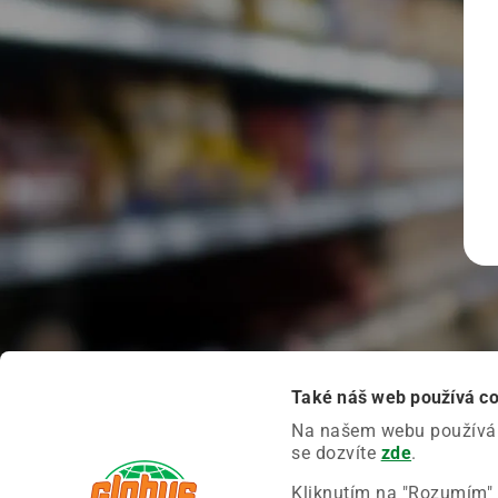
Také náš web používá c
Na našem webu používáme
se dozvíte
zde
.
Kliknutím na "Rozumím" 