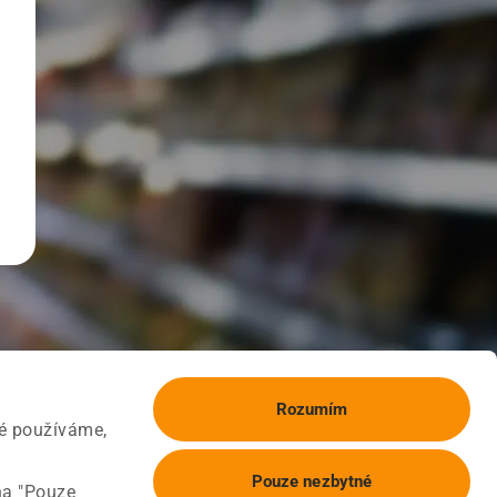
Rozumím
ké používáme,
Pouze nezbytné
na "Pouze