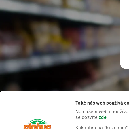
Také náš web používá c
Na našem webu používáme
se dozvíte
zde
.
Kliknutím na "Rozumím" 