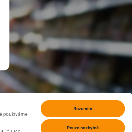
Rozumím
ké používáme,
Pouze nezbytné
na "Pouze