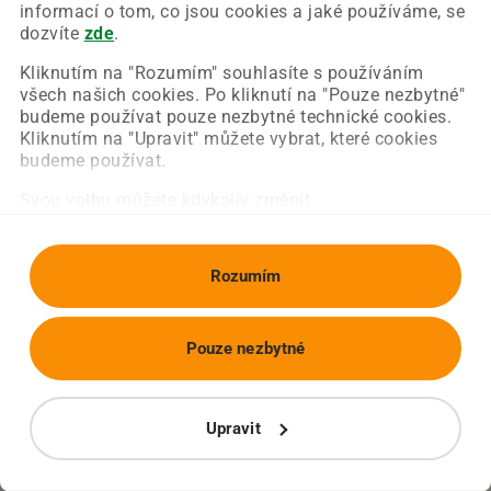
Chyba nastala na naší straně a už ji opravujeme.
informací o tom, co jsou cookies a jaké používáme, se
Zkuste prosím znovu načíst požadovanou stránku.
dozvíte
zde
.
Kliknutím na "Rozumím" souhlasíte s používáním
všech našich cookies. Po kliknutí na "Pouze nezbytné"
Obnovit stránku
Úvodní strana
budeme používat pouze nezbytné technické cookies.
Kliknutím na "Upravit" můžete vybrat, které cookies
budeme používat.
Svou volbu můžete kdykoliv změnit.
Rozumím
Pouze nezbytné
Upravit