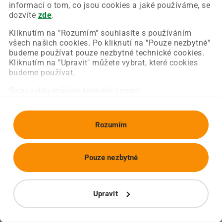
Chyba nastala na naší straně a už ji opravujeme.
informací o tom, co jsou cookies a jaké používáme, se
Zkuste prosím znovu načíst požadovanou stránku.
dozvíte
zde
.
Kliknutím na "Rozumím" souhlasíte s používáním
všech našich cookies. Po kliknutí na "Pouze nezbytné"
Obnovit stránku
Úvodní strana
budeme používat pouze nezbytné technické cookies.
Kliknutím na "Upravit" můžete vybrat, které cookies
budeme používat.
Svou volbu můžete kdykoliv změnit.
Rozumím
Pouze nezbytné
Upravit