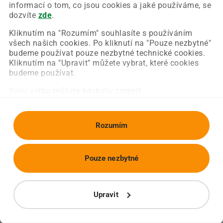
Chyba nastala na naší straně a už ji opravujeme.
informací o tom, co jsou cookies a jaké používáme, se
Zkuste prosím znovu načíst požadovanou stránku.
dozvíte
zde
.
Kliknutím na "Rozumím" souhlasíte s používáním
všech našich cookies. Po kliknutí na "Pouze nezbytné"
Obnovit stránku
Úvodní strana
budeme používat pouze nezbytné technické cookies.
Kliknutím na "Upravit" můžete vybrat, které cookies
budeme používat.
Svou volbu můžete kdykoliv změnit.
Rozumím
Pouze nezbytné
Upravit