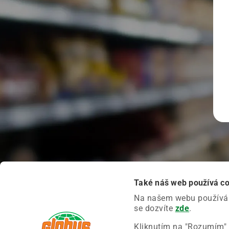
Také náš web používá c
Na našem webu používáme
se dozvíte
zde
.
Kliknutím na "Rozumím" 