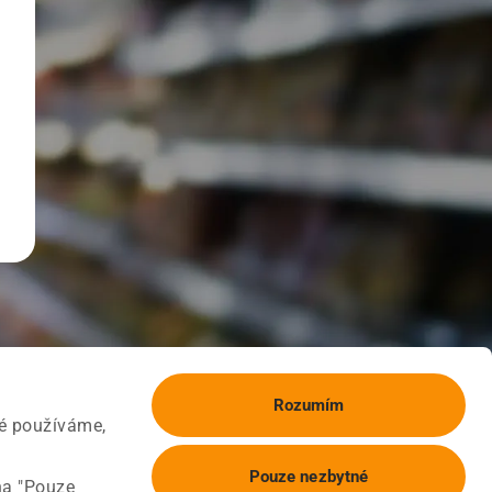
Rozumím
ké používáme,
Pouze nezbytné
na "Pouze