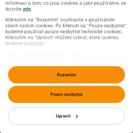
Chyba nastala na naší straně a už ji opravujeme.
informací o tom, co jsou cookies a jaké používáme, se
Zkuste prosím znovu načíst požadovanou stránku.
dozvíte
zde
.
Kliknutím na "Rozumím" souhlasíte s používáním
všech našich cookies. Po kliknutí na "Pouze nezbytné"
Obnovit stránku
Úvodní strana
budeme používat pouze nezbytné technické cookies.
Kliknutím na "Upravit" můžete vybrat, které cookies
budeme používat.
Svou volbu můžete kdykoliv změnit.
Rozumím
Pouze nezbytné
Upravit