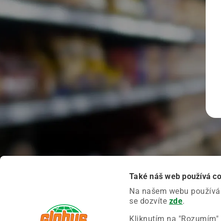
Také náš web používá c
Na našem webu používáme
se dozvíte
zde
.
Kliknutím na "Rozumím" 