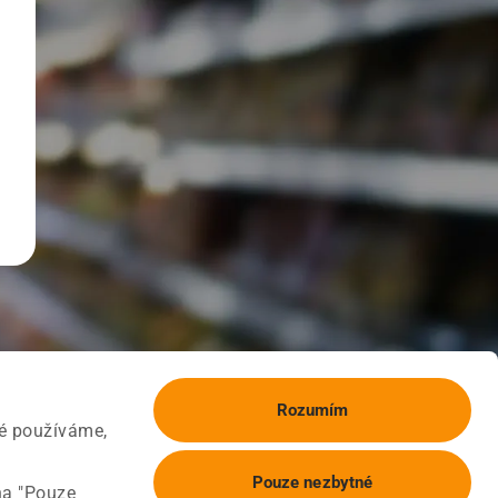
Rozumím
ké používáme,
Pouze nezbytné
na "Pouze