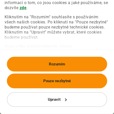
Chyba nastala na naší straně a už ji opravujeme.
informací o tom, co jsou cookies a jaké používáme, se
Zkuste prosím znovu načíst požadovanou stránku.
dozvíte
zde
.
Kliknutím na "Rozumím" souhlasíte s používáním
všech našich cookies. Po kliknutí na "Pouze nezbytné"
Obnovit stránku
Úvodní strana
budeme používat pouze nezbytné technické cookies.
Kliknutím na "Upravit" můžete vybrat, které cookies
budeme používat.
Svou volbu můžete kdykoliv změnit.
Rozumím
Pouze nezbytné
Upravit