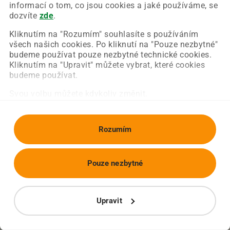
Chyba nastala na naší straně a už ji opravujeme.
informací o tom, co jsou cookies a jaké používáme, se
Zkuste prosím znovu načíst požadovanou stránku.
dozvíte
zde
.
Kliknutím na "Rozumím" souhlasíte s používáním
všech našich cookies. Po kliknutí na "Pouze nezbytné"
Obnovit stránku
Úvodní strana
budeme používat pouze nezbytné technické cookies.
Kliknutím na "Upravit" můžete vybrat, které cookies
budeme používat.
Svou volbu můžete kdykoliv změnit.
Rozumím
Pouze nezbytné
Upravit