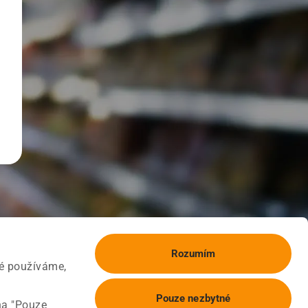
Rozumím
ké používáme,
Pouze nezbytné
na "Pouze