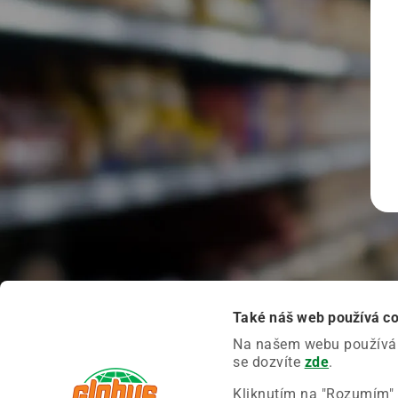
Také náš web používá c
Na našem webu používáme
se dozvíte
zde
.
Kliknutím na "Rozumím" 