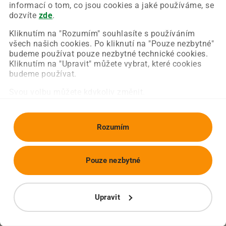
Chyba nastala na naší straně a už ji opravujeme.
informací o tom, co jsou cookies a jaké používáme, se
Zkuste prosím znovu načíst požadovanou stránku.
dozvíte
zde
.
Kliknutím na "Rozumím" souhlasíte s používáním
všech našich cookies. Po kliknutí na "Pouze nezbytné"
Obnovit stránku
Úvodní strana
budeme používat pouze nezbytné technické cookies.
Kliknutím na "Upravit" můžete vybrat, které cookies
budeme používat.
Svou volbu můžete kdykoliv změnit.
Rozumím
Pouze nezbytné
Upravit