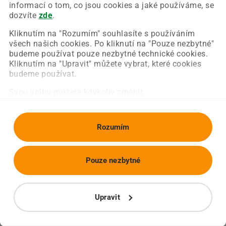
Chyba nastala na naší straně a už ji opravujeme.
informací o tom, co jsou cookies a jaké používáme, se
Zkuste prosím znovu načíst požadovanou stránku.
dozvíte
zde
.
Kliknutím na "Rozumím" souhlasíte s používáním
všech našich cookies. Po kliknutí na "Pouze nezbytné"
Obnovit stránku
Úvodní strana
budeme používat pouze nezbytné technické cookies.
Kliknutím na "Upravit" můžete vybrat, které cookies
budeme používat.
Svou volbu můžete kdykoliv změnit.
Rozumím
Pouze nezbytné
Upravit