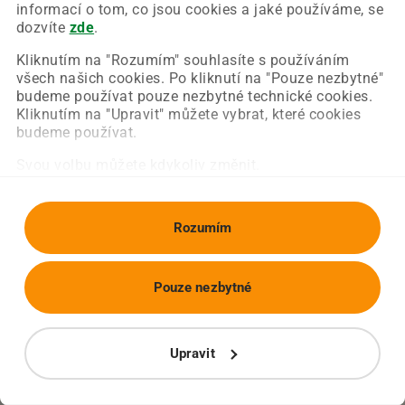
Chyba nastala na naší straně a už ji opravujeme.
informací o tom, co jsou cookies a jaké používáme, se
Zkuste prosím znovu načíst požadovanou stránku.
dozvíte
zde
.
Kliknutím na "Rozumím" souhlasíte s používáním
všech našich cookies. Po kliknutí na "Pouze nezbytné"
Obnovit stránku
Úvodní strana
budeme používat pouze nezbytné technické cookies.
Kliknutím na "Upravit" můžete vybrat, které cookies
budeme používat.
Svou volbu můžete kdykoliv změnit.
Rozumím
Pouze nezbytné
Upravit