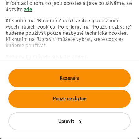
Chyba nastala na naší straně a už ji opravujeme.
informací o tom, co jsou cookies a jaké používáme, se
Zkuste prosím znovu načíst požadovanou stránku.
dozvíte
zde
.
Kliknutím na "Rozumím" souhlasíte s používáním
všech našich cookies. Po kliknutí na "Pouze nezbytné"
Obnovit stránku
Úvodní strana
budeme používat pouze nezbytné technické cookies.
Kliknutím na "Upravit" můžete vybrat, které cookies
budeme používat.
Svou volbu můžete kdykoliv změnit.
Rozumím
Pouze nezbytné
Upravit