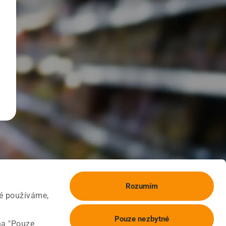
Rozumím
ké používáme,
Pouze nezbytné
na "Pouze