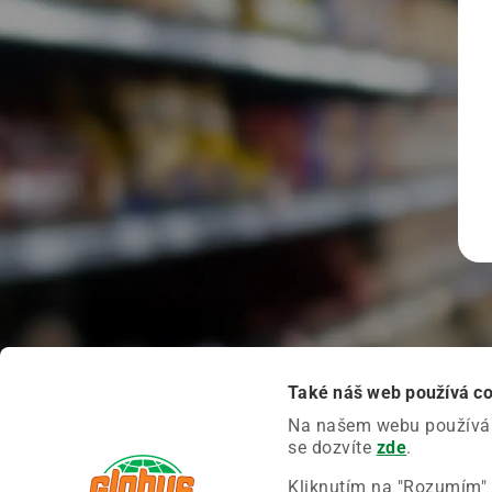
Také náš web používá c
Na našem webu používáme
se dozvíte
zde
.
Kliknutím na "Rozumím" 