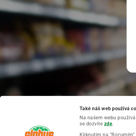
Také náš web používá c
Na našem webu používáme
se dozvíte
zde
.
Kliknutím na "Rozumím" 