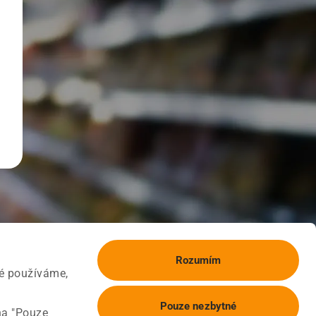
Rozumím
ké používáme,
Pouze nezbytné
na "Pouze