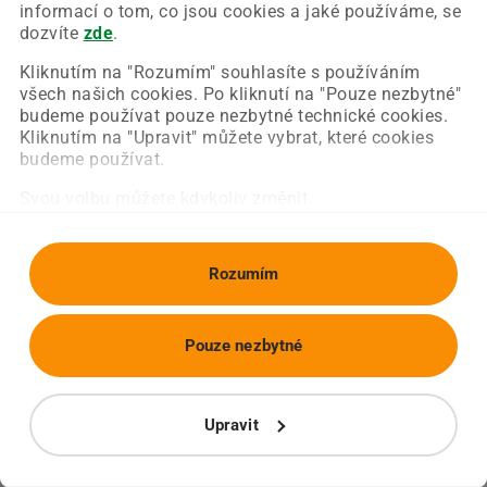
Chyba nastala na naší straně a už ji opravujeme.
informací o tom, co jsou cookies a jaké používáme, se
Zkuste prosím znovu načíst požadovanou stránku.
dozvíte
zde
.
Kliknutím na "Rozumím" souhlasíte s používáním
všech našich cookies. Po kliknutí na "Pouze nezbytné"
Obnovit stránku
Úvodní strana
budeme používat pouze nezbytné technické cookies.
Kliknutím na "Upravit" můžete vybrat, které cookies
budeme používat.
Svou volbu můžete kdykoliv změnit.
Rozumím
Pouze nezbytné
Upravit