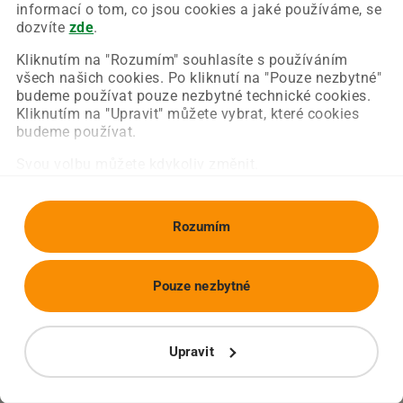
Chyba nastala na naší straně a už ji opravujeme.
informací o tom, co jsou cookies a jaké používáme, se
Zkuste prosím znovu načíst požadovanou stránku.
dozvíte
zde
.
Kliknutím na "Rozumím" souhlasíte s používáním
všech našich cookies. Po kliknutí na "Pouze nezbytné"
Obnovit stránku
Úvodní strana
budeme používat pouze nezbytné technické cookies.
Kliknutím na "Upravit" můžete vybrat, které cookies
budeme používat.
Svou volbu můžete kdykoliv změnit.
Rozumím
Pouze nezbytné
Upravit