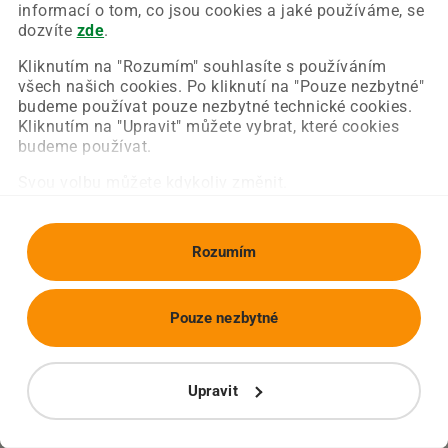
Chyba nastala na naší straně a už ji opravujeme.
informací o tom, co jsou cookies a jaké používáme, se
Zkuste prosím znovu načíst požadovanou stránku.
dozvíte
zde
.
Kliknutím na "Rozumím" souhlasíte s používáním
všech našich cookies. Po kliknutí na "Pouze nezbytné"
Obnovit stránku
Úvodní strana
budeme používat pouze nezbytné technické cookies.
Kliknutím na "Upravit" můžete vybrat, které cookies
budeme používat.
Svou volbu můžete kdykoliv změnit.
Rozumím
Pouze nezbytné
Upravit