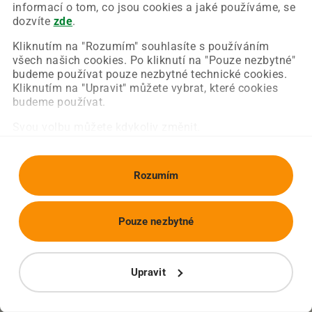
Chyba nastala na naší straně a už ji opravujeme.
informací o tom, co jsou cookies a jaké používáme, se
Zkuste prosím znovu načíst požadovanou stránku.
dozvíte
zde
.
Kliknutím na "Rozumím" souhlasíte s používáním
všech našich cookies. Po kliknutí na "Pouze nezbytné"
Obnovit stránku
Úvodní strana
budeme používat pouze nezbytné technické cookies.
Kliknutím na "Upravit" můžete vybrat, které cookies
budeme používat.
Svou volbu můžete kdykoliv změnit.
Rozumím
Pouze nezbytné
Upravit