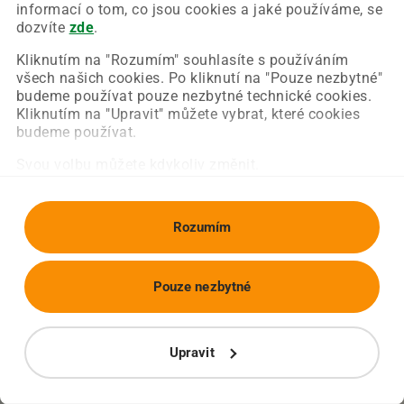
Chyba nastala na naší straně a už ji opravujeme.
informací o tom, co jsou cookies a jaké používáme, se
Zkuste prosím znovu načíst požadovanou stránku.
dozvíte
zde
.
Kliknutím na "Rozumím" souhlasíte s používáním
všech našich cookies. Po kliknutí na "Pouze nezbytné"
Obnovit stránku
Úvodní strana
budeme používat pouze nezbytné technické cookies.
Kliknutím na "Upravit" můžete vybrat, které cookies
budeme používat.
Svou volbu můžete kdykoliv změnit.
Rozumím
Pouze nezbytné
Upravit