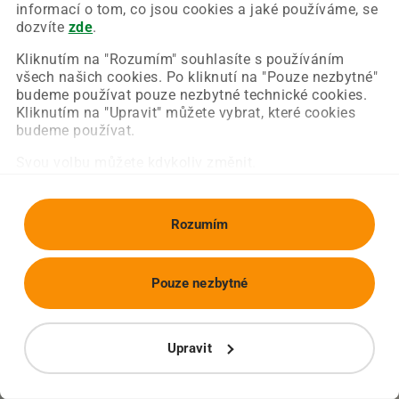
Chyba nastala na naší straně a už ji opravujeme.
informací o tom, co jsou cookies a jaké používáme, se
Zkuste prosím znovu načíst požadovanou stránku.
dozvíte
zde
.
Kliknutím na "Rozumím" souhlasíte s používáním
všech našich cookies. Po kliknutí na "Pouze nezbytné"
Obnovit stránku
Úvodní strana
budeme používat pouze nezbytné technické cookies.
Kliknutím na "Upravit" můžete vybrat, které cookies
budeme používat.
Svou volbu můžete kdykoliv změnit.
Rozumím
Pouze nezbytné
Upravit