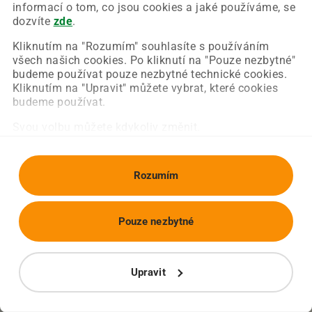
Chyba nastala na naší straně a už ji opravujeme.
informací o tom, co jsou cookies a jaké používáme, se
Zkuste prosím znovu načíst požadovanou stránku.
dozvíte
zde
.
Kliknutím na "Rozumím" souhlasíte s používáním
všech našich cookies. Po kliknutí na "Pouze nezbytné"
Obnovit stránku
Úvodní strana
budeme používat pouze nezbytné technické cookies.
Kliknutím na "Upravit" můžete vybrat, které cookies
budeme používat.
Svou volbu můžete kdykoliv změnit.
Rozumím
Pouze nezbytné
Upravit