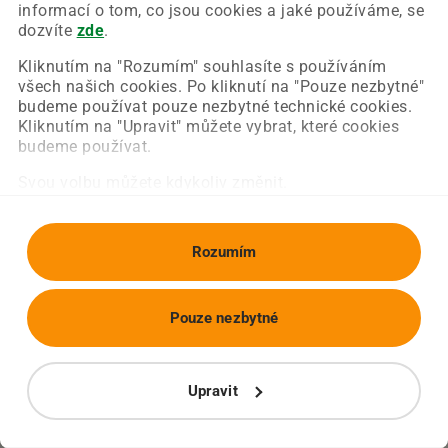
Chyba nastala na naší straně a už ji opravujeme.
informací o tom, co jsou cookies a jaké používáme, se
Zkuste prosím znovu načíst požadovanou stránku.
dozvíte
zde
.
Kliknutím na "Rozumím" souhlasíte s používáním
všech našich cookies. Po kliknutí na "Pouze nezbytné"
Obnovit stránku
Úvodní strana
budeme používat pouze nezbytné technické cookies.
Kliknutím na "Upravit" můžete vybrat, které cookies
budeme používat.
Svou volbu můžete kdykoliv změnit.
Rozumím
Pouze nezbytné
Upravit