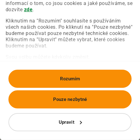
Chyba nastala na naší straně a už ji opravujeme.
informací o tom, co jsou cookies a jaké používáme, se
Zkuste prosím znovu načíst požadovanou stránku.
dozvíte
zde
.
Kliknutím na "Rozumím" souhlasíte s používáním
všech našich cookies. Po kliknutí na "Pouze nezbytné"
Obnovit stránku
Úvodní strana
budeme používat pouze nezbytné technické cookies.
Kliknutím na "Upravit" můžete vybrat, které cookies
budeme používat.
Svou volbu můžete kdykoliv změnit.
Rozumím
Pouze nezbytné
Upravit