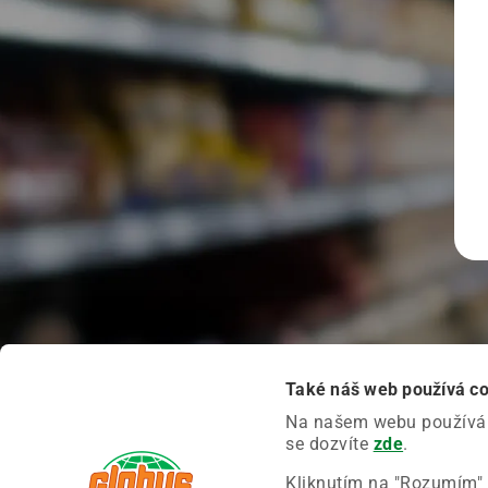
Také náš web používá c
Na našem webu používáme
se dozvíte
zde
.
Kliknutím na "Rozumím" 