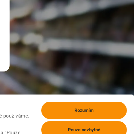
Rozumím
ké používáme,
Pouze nezbytné
na "Pouze