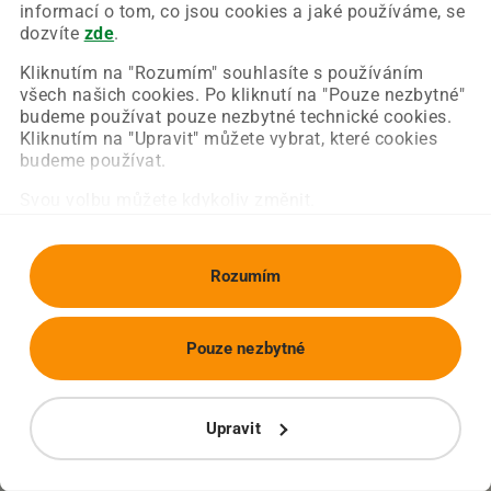
Chyba nastala na naší straně a už ji opravujeme.
informací o tom, co jsou cookies a jaké používáme, se
Zkuste prosím znovu načíst požadovanou stránku.
dozvíte
zde
.
Kliknutím na "Rozumím" souhlasíte s používáním
všech našich cookies. Po kliknutí na "Pouze nezbytné"
Obnovit stránku
Úvodní strana
budeme používat pouze nezbytné technické cookies.
Kliknutím na "Upravit" můžete vybrat, které cookies
budeme používat.
Svou volbu můžete kdykoliv změnit.
Rozumím
Pouze nezbytné
Upravit