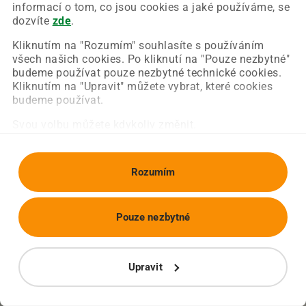
Chyba nastala na naší straně a už ji opravujeme.
informací o tom, co jsou cookies a jaké používáme, se
Zkuste prosím znovu načíst požadovanou stránku.
dozvíte
zde
.
Kliknutím na "Rozumím" souhlasíte s používáním
všech našich cookies. Po kliknutí na "Pouze nezbytné"
Obnovit stránku
Úvodní strana
budeme používat pouze nezbytné technické cookies.
Kliknutím na "Upravit" můžete vybrat, které cookies
budeme používat.
Svou volbu můžete kdykoliv změnit.
Rozumím
Pouze nezbytné
Upravit