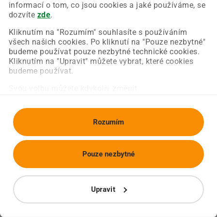
Chyba nastala na naší straně a už ji opravujeme.
informací o tom, co jsou cookies a jaké používáme, se
Zkuste prosím znovu načíst požadovanou stránku.
dozvíte
zde
.
Kliknutím na "Rozumím" souhlasíte s používáním
všech našich cookies. Po kliknutí na "Pouze nezbytné"
Obnovit stránku
Úvodní strana
budeme používat pouze nezbytné technické cookies.
Kliknutím na "Upravit" můžete vybrat, které cookies
budeme používat.
Svou volbu můžete kdykoliv změnit.
Rozumím
Pouze nezbytné
Upravit