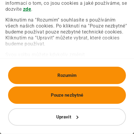
Chyba nastala na naší straně a už ji opravujeme.
informací o tom, co jsou cookies a jaké používáme, se
Zkuste prosím znovu načíst požadovanou stránku.
dozvíte
zde
.
Kliknutím na "Rozumím" souhlasíte s používáním
všech našich cookies. Po kliknutí na "Pouze nezbytné"
Obnovit stránku
Úvodní strana
budeme používat pouze nezbytné technické cookies.
Kliknutím na "Upravit" můžete vybrat, které cookies
budeme používat.
Svou volbu můžete kdykoliv změnit.
Rozumím
Pouze nezbytné
Upravit