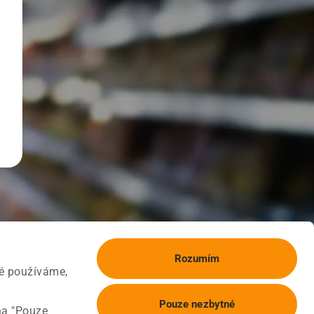
Rozumím
ké používáme,
Pouze nezbytné
na "Pouze