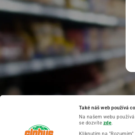
Také náš web používá c
Na našem webu používáme
se dozvíte
zde
.
Kliknutím na "Rozumím" 