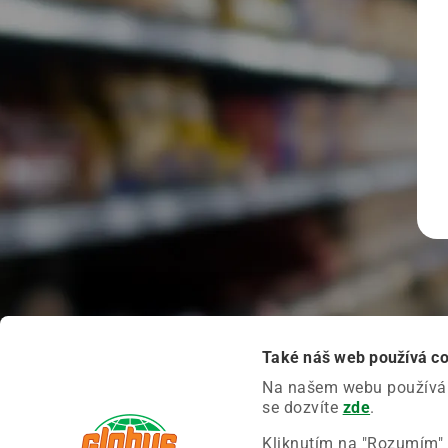
Také náš web používá c
Na našem webu používáme
se dozvíte
zde
.
Kliknutím na "Rozumím" 