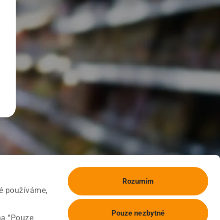
Rozumím
ké používáme,
Pouze nezbytné
na "Pouze