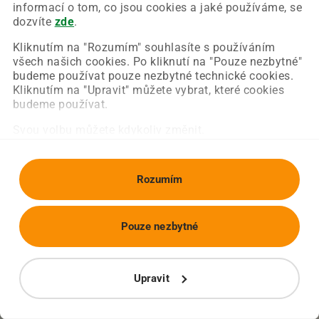
Chyba nastala na naší straně a už ji opravujeme.
informací o tom, co jsou cookies a jaké používáme, se
Zkuste prosím znovu načíst požadovanou stránku.
dozvíte
zde
.
Kliknutím na "Rozumím" souhlasíte s používáním
všech našich cookies. Po kliknutí na "Pouze nezbytné"
Obnovit stránku
Úvodní strana
budeme používat pouze nezbytné technické cookies.
Kliknutím na "Upravit" můžete vybrat, které cookies
budeme používat.
Svou volbu můžete kdykoliv změnit.
Rozumím
Pouze nezbytné
Upravit