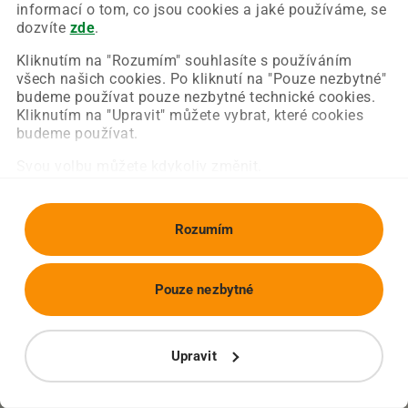
Chyba nastala na naší straně a už ji opravujeme.
informací o tom, co jsou cookies a jaké používáme, se
Zkuste prosím znovu načíst požadovanou stránku.
dozvíte
zde
.
Kliknutím na "Rozumím" souhlasíte s používáním
všech našich cookies. Po kliknutí na "Pouze nezbytné"
Obnovit stránku
Úvodní strana
budeme používat pouze nezbytné technické cookies.
Kliknutím na "Upravit" můžete vybrat, které cookies
budeme používat.
Svou volbu můžete kdykoliv změnit.
Rozumím
Pouze nezbytné
Upravit