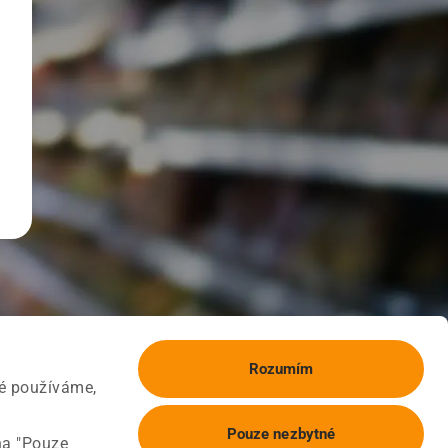
Rozumím
ké používáme,
Pouze nezbytné
na "Pouze