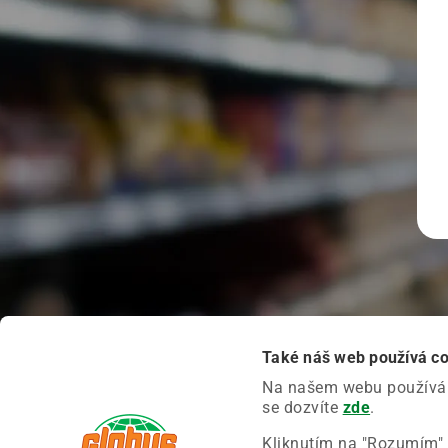
Také náš web používá c
Na našem webu používáme
se dozvíte
zde
.
Kliknutím na "Rozumím" 