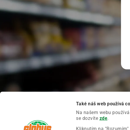
Také náš web používá c
Na našem webu používáme
se dozvíte
zde
.
Kliknutím na "Rozumím" 