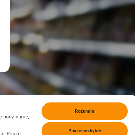
Rozumím
ké používáme,
Pouze nezbytné
na "Pouze