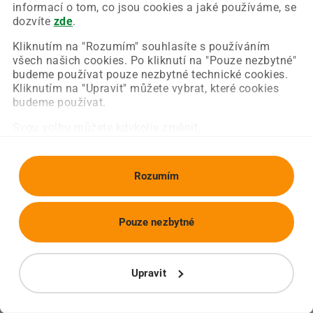
Chyba nastala na naší straně a už ji opravujeme.
informací o tom, co jsou cookies a jaké používáme, se
Zkuste prosím znovu načíst požadovanou stránku.
dozvíte
zde
.
Kliknutím na "Rozumím" souhlasíte s používáním
všech našich cookies. Po kliknutí na "Pouze nezbytné"
Obnovit stránku
Úvodní strana
budeme používat pouze nezbytné technické cookies.
Kliknutím na "Upravit" můžete vybrat, které cookies
budeme používat.
Svou volbu můžete kdykoliv změnit.
Rozumím
Pouze nezbytné
Upravit