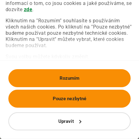
Chyba nastala na naší straně a už ji opravujeme.
informací o tom, co jsou cookies a jaké používáme, se
Zkuste prosím znovu načíst požadovanou stránku.
dozvíte
zde
.
Kliknutím na "Rozumím" souhlasíte s používáním
všech našich cookies. Po kliknutí na "Pouze nezbytné"
Obnovit stránku
Úvodní strana
budeme používat pouze nezbytné technické cookies.
Kliknutím na "Upravit" můžete vybrat, které cookies
budeme používat.
Svou volbu můžete kdykoliv změnit.
Rozumím
Pouze nezbytné
Upravit