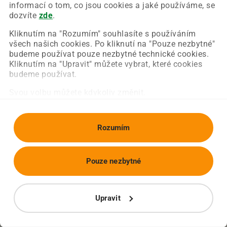
Chyba nastala na naší straně a už ji opravujeme.
informací o tom, co jsou cookies a jaké používáme, se
Zkuste prosím znovu načíst požadovanou stránku.
dozvíte
zde
.
Kliknutím na "Rozumím" souhlasíte s používáním
všech našich cookies. Po kliknutí na "Pouze nezbytné"
Obnovit stránku
Úvodní strana
budeme používat pouze nezbytné technické cookies.
Kliknutím na "Upravit" můžete vybrat, které cookies
budeme používat.
Svou volbu můžete kdykoliv změnit.
Rozumím
Pouze nezbytné
Upravit