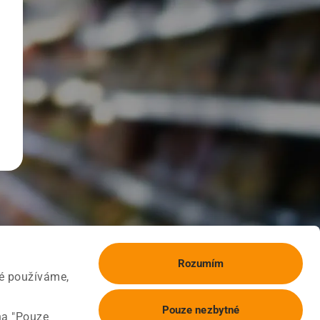
Rozumím
ké používáme,
Pouze nezbytné
na "Pouze