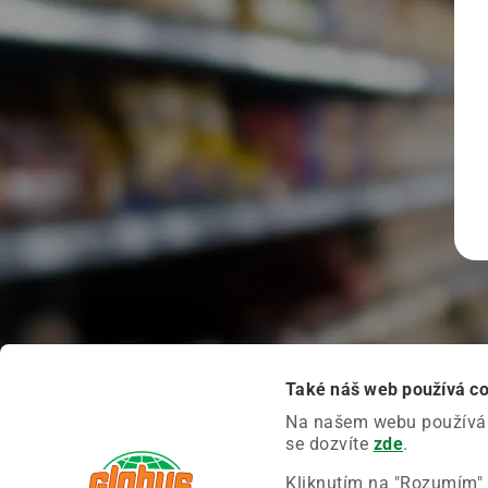
Také náš web používá c
Na našem webu používáme
se dozvíte
zde
.
Kliknutím na "Rozumím" 