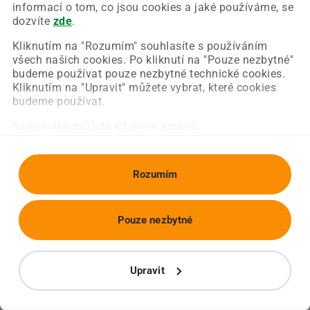
Chyba nastala na naší straně a už ji opravujeme.
informací o tom, co jsou cookies a jaké používáme, se
Zkuste prosím znovu načíst požadovanou stránku.
dozvíte
zde
.
Kliknutím na "Rozumím" souhlasíte s používáním
všech našich cookies. Po kliknutí na "Pouze nezbytné"
Obnovit stránku
Úvodní strana
budeme používat pouze nezbytné technické cookies.
Kliknutím na "Upravit" můžete vybrat, které cookies
budeme používat.
Svou volbu můžete kdykoliv změnit.
Rozumím
Pouze nezbytné
Upravit