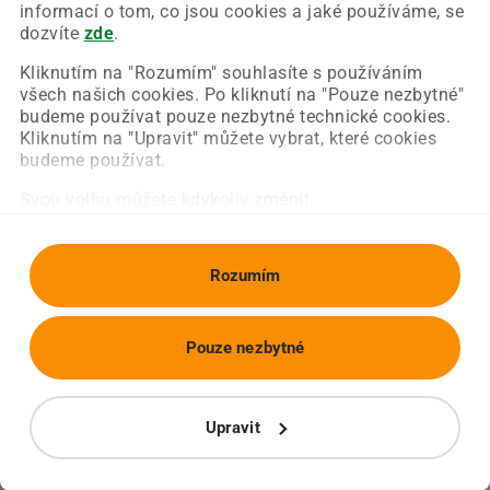
Chyba nastala na naší straně a už ji opravujeme.
informací o tom, co jsou cookies a jaké používáme, se
Zkuste prosím znovu načíst požadovanou stránku.
dozvíte
zde
.
Kliknutím na "Rozumím" souhlasíte s používáním
všech našich cookies. Po kliknutí na "Pouze nezbytné"
Obnovit stránku
Úvodní strana
budeme používat pouze nezbytné technické cookies.
Kliknutím na "Upravit" můžete vybrat, které cookies
budeme používat.
Svou volbu můžete kdykoliv změnit.
Rozumím
Pouze nezbytné
Upravit