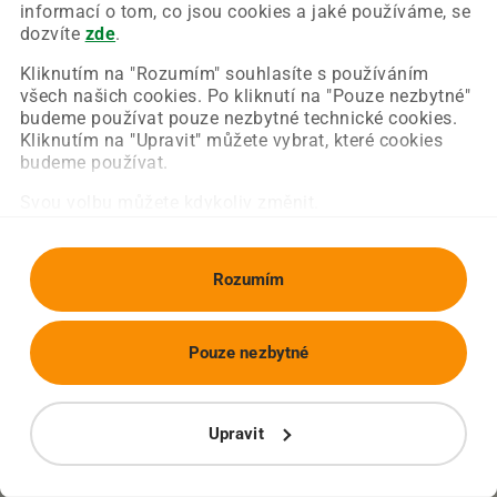
Chyba nastala na naší straně a už ji opravujeme.
informací o tom, co jsou cookies a jaké používáme, se
Zkuste prosím znovu načíst požadovanou stránku.
dozvíte
zde
.
Kliknutím na "Rozumím" souhlasíte s používáním
všech našich cookies. Po kliknutí na "Pouze nezbytné"
Obnovit stránku
Úvodní strana
budeme používat pouze nezbytné technické cookies.
Kliknutím na "Upravit" můžete vybrat, které cookies
budeme používat.
Svou volbu můžete kdykoliv změnit.
Rozumím
Pouze nezbytné
Upravit