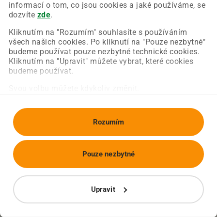
Chyba nastala na naší straně a už ji opravujeme.
informací o tom, co jsou cookies a jaké používáme, se
Zkuste prosím znovu načíst požadovanou stránku.
dozvíte
zde
.
Kliknutím na "Rozumím" souhlasíte s používáním
všech našich cookies. Po kliknutí na "Pouze nezbytné"
Obnovit stránku
Úvodní strana
budeme používat pouze nezbytné technické cookies.
Kliknutím na "Upravit" můžete vybrat, které cookies
budeme používat.
Svou volbu můžete kdykoliv změnit.
Rozumím
Pouze nezbytné
Upravit