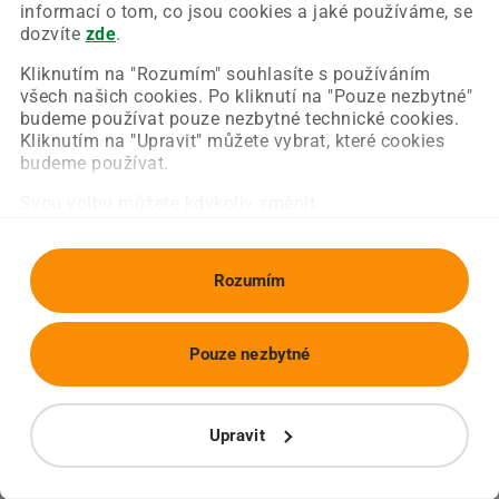
Chyba nastala na naší straně a už ji opravujeme.
informací o tom, co jsou cookies a jaké používáme, se
Zkuste prosím znovu načíst požadovanou stránku.
dozvíte
zde
.
Kliknutím na "Rozumím" souhlasíte s používáním
všech našich cookies. Po kliknutí na "Pouze nezbytné"
Obnovit stránku
Úvodní strana
budeme používat pouze nezbytné technické cookies.
Kliknutím na "Upravit" můžete vybrat, které cookies
budeme používat.
Svou volbu můžete kdykoliv změnit.
Rozumím
Pouze nezbytné
Upravit