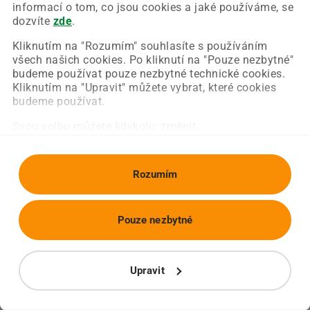
Chyba nastala na naší straně a už ji opravujeme.
informací o tom, co jsou cookies a jaké používáme, se
Zkuste prosím znovu načíst požadovanou stránku.
dozvíte
zde
.
Kliknutím na "Rozumím" souhlasíte s používáním
všech našich cookies. Po kliknutí na "Pouze nezbytné"
Obnovit stránku
Úvodní strana
budeme používat pouze nezbytné technické cookies.
Kliknutím na "Upravit" můžete vybrat, které cookies
budeme používat.
Svou volbu můžete kdykoliv změnit.
Rozumím
Pouze nezbytné
Upravit