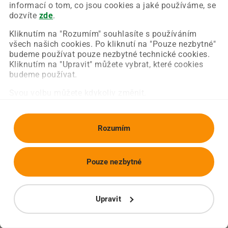
Chyba nastala na naší straně a už ji opravujeme.
informací o tom, co jsou cookies a jaké používáme, se
Zkuste prosím znovu načíst požadovanou stránku.
dozvíte
zde
.
Kliknutím na "Rozumím" souhlasíte s používáním
všech našich cookies. Po kliknutí na "Pouze nezbytné"
Obnovit stránku
Úvodní strana
budeme používat pouze nezbytné technické cookies.
Kliknutím na "Upravit" můžete vybrat, které cookies
budeme používat.
Svou volbu můžete kdykoliv změnit.
Rozumím
Pouze nezbytné
Upravit